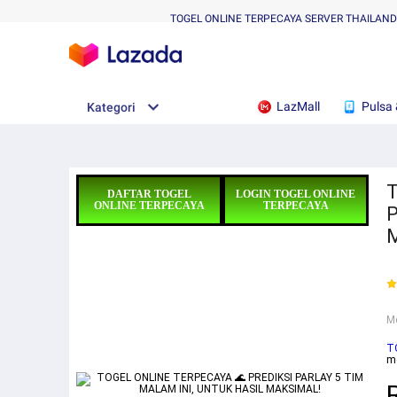
TOGEL ONLINE TERPECAYA SERVER THAILAND
LazMall
Pulsa 
Kategori
T
DAFTAR TOGEL
LOGIN TOGEL ONLINE
ONLINE TERPECAYA
TERPECAYA
P
M
T
me