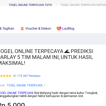
TOGEL ONLINE TERPECAYA TOTO
TOGEL ONLINE TERPECAYA DEPOS
& Tagihan
Voucher & Diskon
LazBlog
OGEL ONLINE TERPECAYA 🌊 PREDIKSI
ARLAY 5 TIM MALAM INI, UNTUK HASIL
MAKSIMAL!
51.175.387 Penilaian
erek
:
TOGEL ONLINE TERPECAYA
OGEL ONLINE TERPECAYA
Slot Mahjong hadir dengan tema kultur Tiongkok,
nggabungkan taktik dengan faktor kemujuran di permainan slot.
Rp.5.000