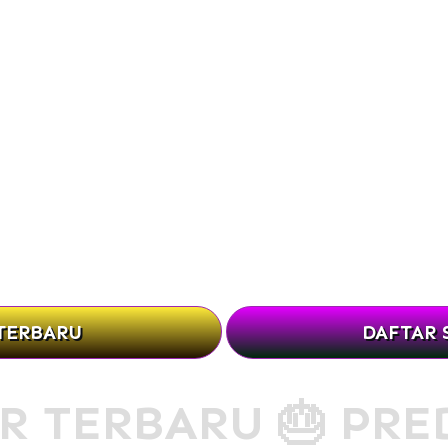
TERBARU
DAFTAR 
R TERBARU 🎂 PRE