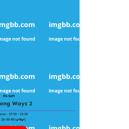
PG Soft
ong Ways 2
cor : 17:30 - 23:20
 20-50-80 (✔️❌✔️)