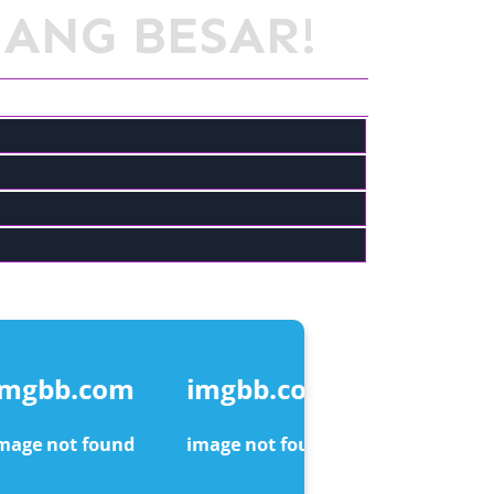
NANG BESAR!