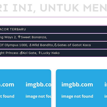
I INI, UNTUK ME
GACOR TERBARU
ng Ways 2, 🍭Sweet Bonanza,
Of Olympus 1000, ⚓Wild Bandito,💪Gates of Gatot Kaca
ight Princess 💰Koi Gate, ⚱️Lucky Neko