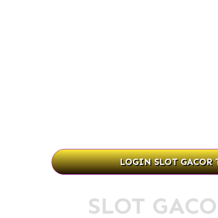
LOGIN SLOT GACOR 
SLOT GACO