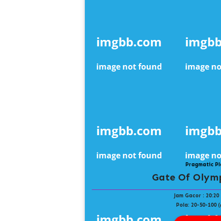
Pragmatic Pl
Gate Of Olym
Jam Gacor : 20:20 
Pola: 20-50-100 (