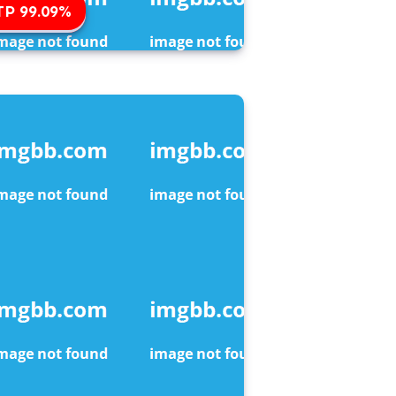
TP 99.09%