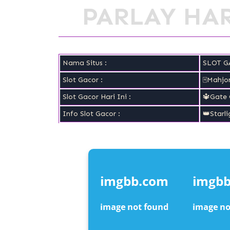
PARLAY HAR
Nama Situs :
SLOT 
Slot Gacor :
🀄Mahjo
Slot Gacor Hari Ini :
🔱Gate 
Info Slot Gacor :
👑Starl