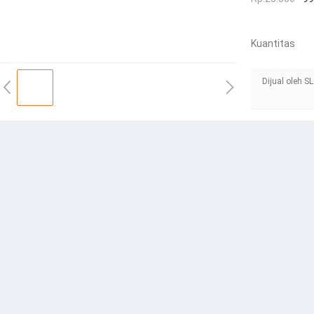
Kuantitas
Dijual oleh