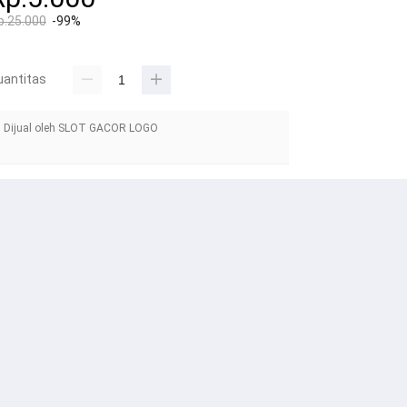
p.25.000
-99%
uantitas
Dijual oleh SLOT GACOR LOGO