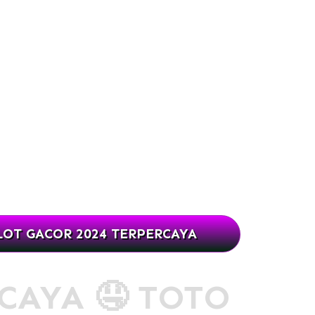
LOT GACOR 2024 TERPERCAYA
CAYA 🤤 TOTO