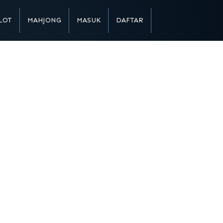
LOT
MAHJONG
MASUK
DAFTAR