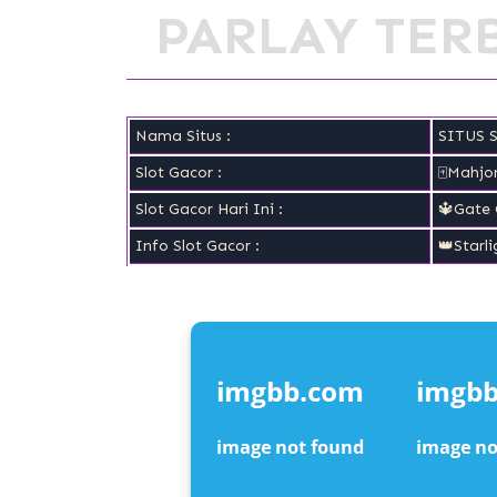
PARLAY TER
Nama Situs :
SITUS 
Slot Gacor :
🀄Mahjo
Slot Gacor Hari Ini :
🔱Gate 
Info Slot Gacor :
👑Starl