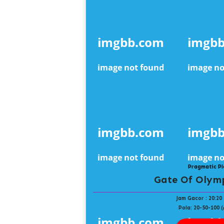
Pragmatic Pl
Gate Of Olym
Jam Gacor : 20:20 
Pola: 20-50-100 (