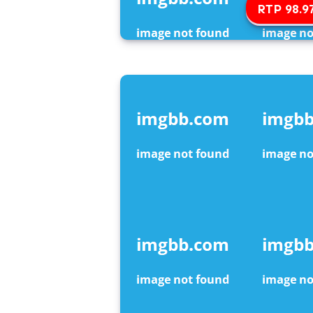
RTP 98.9