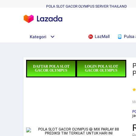
POLA SLOT GACOR OLYMPUS SERVER THAILAND
LazMall
Pulsa 
Kategori
P
DAFTAR POLA SLOT
LOGIN POLA SLOT
GACOR OLYMPUS
GACOR OLYMPUS
P
M
P
ja
R