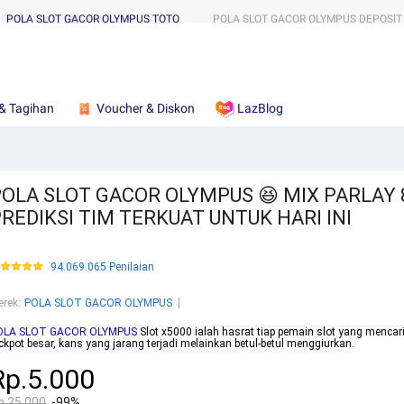
POLA SLOT GACOR OLYMPUS TOTO
POLA SLOT GACOR OLYMPUS DEPOSIT
& Tagihan
Voucher & Diskon
LazBlog
OLA SLOT GACOR OLYMPUS 😆 MIX PARLAY 
REDIKSI TIM TERKUAT UNTUK HARI INI
94.069.065 Penilaian
erek
:
POLA SLOT GACOR OLYMPUS
OLA SLOT GACOR OLYMPUS
Slot x5000 ialah hasrat tiap pemain slot yang mencar
ckpot besar, kans yang jarang terjadi melainkan betul-betul menggiurkan.
Rp.5.000
p.25.000
-99%