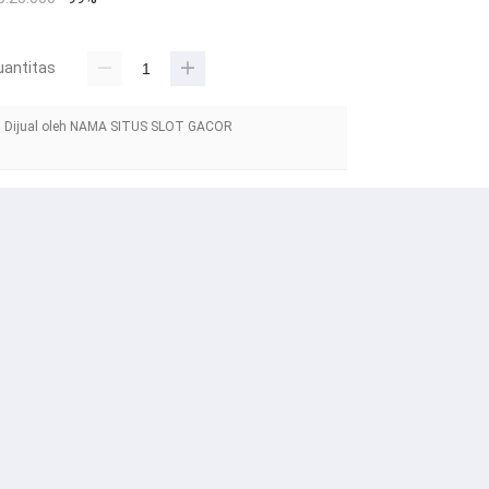
uantitas
Dijual oleh NAMA SITUS SLOT GACOR