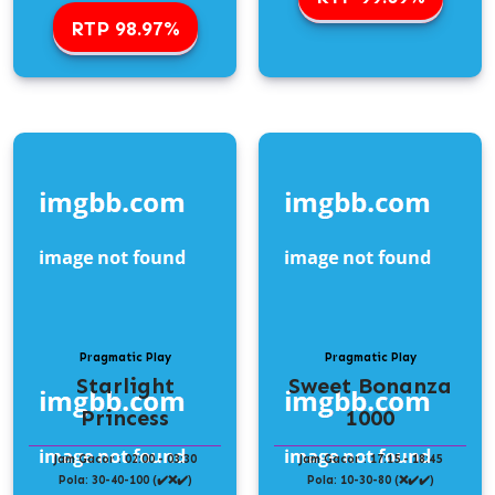
RTP 98.97%
Pragmatic Play
Pragmatic Play
Starlight
Sweet Bonanza
Princess
1000
Jam Gacor : 02:00 - 03:30
Jam Gacor : 17:15 - 18:45
Pola: 30-40-100 (✔️❌✔️)
Pola: 10-30-80 (❌✔️✔️)