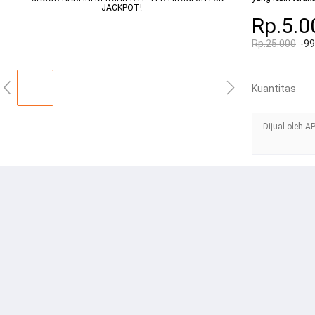
Rp.5.0
Rp.25.000
-9
Kuantitas
Dijual oleh