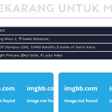
EKARANG UNTUK 
PRO
ng Ways 2, 🍭Sweet Bonanza,
Of Olympus 1000, ⚓Wild Bandito,💪Gates of Gatot Kaca
ight Princess 💰Koi Gate, ⚱️Lucky Neko