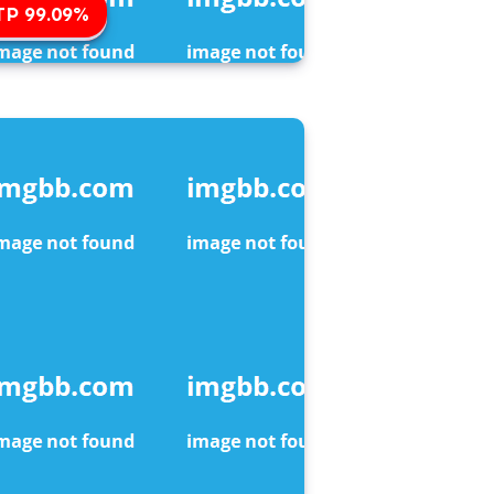
TP 99.09%