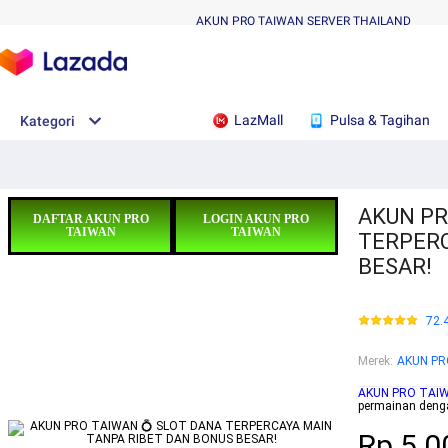
AKUN PRO TAIWAN SERVER THAILAND
LazMall
Pulsa & Tagihan
Kategori
AKUN PR
DAFTAR AKUN PRO
LOGIN AKUN PRO
TAIWAN
TAIWAN
TERPERC
BESAR!
72.
Merek
:
AKUN PR
AKUN PRO TAI
permainan dengan
Rp.5.0