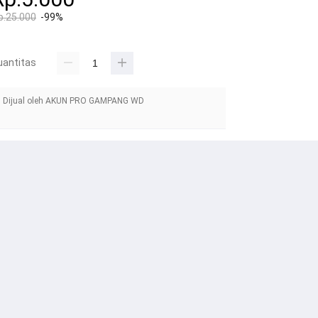
p.25.000
-99%
uantitas
Dijual oleh AKUN PRO GAMPANG WD