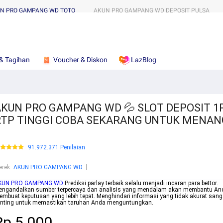
N PRO GAMPANG WD TOTO
AKUN PRO GAMPANG WD DEPOSIT PULSA
& Tagihan
Voucher & Diskon
LazBlog
AKUN PRO GAMPANG WD 💦 SLOT DEPOSIT 1
RTP TINGGI COBA SEKARANG UNTUK MENAN
91.972.371 Penilaian
erek
:
AKUN PRO GAMPANG WD
KUN PRO GAMPANG WD
Prediksi parlay terbaik selalu menjadi incaran para bettor.
engandalkan sumber terpercaya dan analisis yang mendalam akan membantu An
mbuat keputusan yang lebih tepat. Menghindari informasi yang tidak akurat sang
enting untuk memastikan taruhan Anda menguntungkan.
Rp.5.000