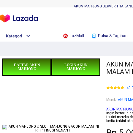
AKUN MAHJONG SERVER THAILAN
LazMall
Pulsa & Tagihan
Kategori
AKUN M
DAFTAR AKUN
LOGIN AKUN
MAHJONG
MAHJONG
MALAM I
40.
Merek
:
AKUN M
AKUN MAHJON
ingin bertaruh d
terkini mereka 
berita terkini 
Rp.5.0