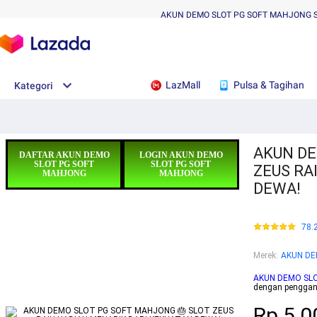
AKUN DEMO SLOT PG SOFT MAHJONG 
LazMall
Pulsa & Tagihan
Kategori
AKUN DE
DAFTAR AKUN DEMO
LOGIN AKUN DEMO
SLOT PG SOFT
SLOT PG SOFT
ZEUS RA
MAHJONG
MAHJONG
DEWA!
78.
Merek
:
AKUN DE
AKUN DEMO SL
dengan penggand
Rp.5.0