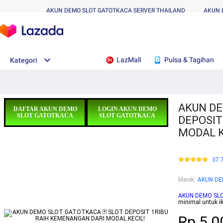
AKUN DEMO SLOT GATOTKACA SERVER THAILAND
AKUN 
LazMall
Pulsa & Tagihan
Kategori
AKUN DE
DAFTAR AKUN DEMO
LOGIN AKUN DEMO
SLOT GATOTKACA
SLOT GATOTKACA
DEPOSIT
MODAL K
37.
Merek
:
AKUN D
AKUN DEMO SL
minimal untuk i
Rp.5.0