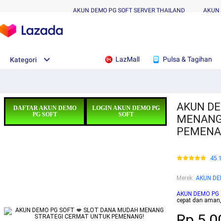
AKUN DEMO PG SOFT SERVER THAILAND
AKUN 
LazMall
Pulsa & Tagihan
Kategori
AKUN DE
DAFTAR AKUN DEMO
LOGIN AKUN DEMO PG
PG SOFT
SOFT
MENANG
PEMENA
45.
Merek
:
AKUN DE
AKUN DEMO PG
cepat dan aman
Rp.5.0