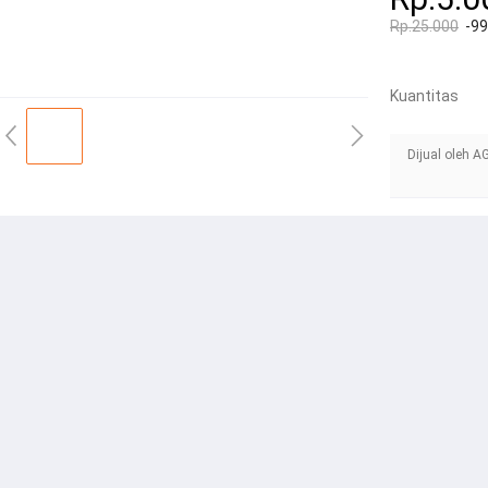
Rp.25.000
-9
Kuantitas
Dijual oleh